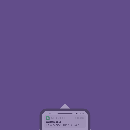
Processo automatizzato
Il documento viene precompilato
automaticamente attraverso un
modulo dati