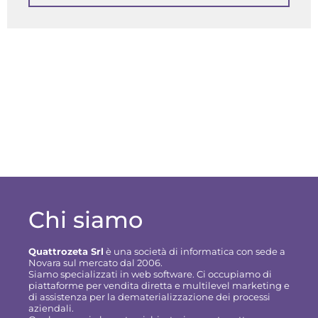
Chi siamo
Quattrozeta Srl
è una società di informatica con sede a
Novara sul mercato dal 2006.
Siamo specializzati in web software. Ci occupiamo di
piattaforme per vendita diretta e multilevel marketing e
di assistenza per la dematerializzazione dei processi
aziendali.